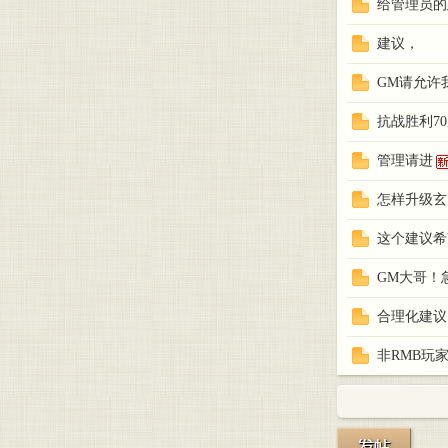
给管理员的
建议，
GM请允许
抗战胜利7
的嘟
管理请进
怎样升级玄
这个建议希
GM大哥！
合理化建议
嘟传
非RMB玩