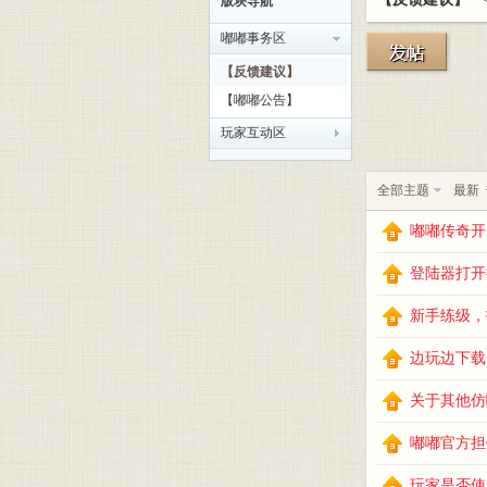
版块导航
嘟嘟事务区
嘟嘟
»
›
›
【反馈建议】
【嘟嘟公告】
玩家互动区
全部主题
最新
嘟嘟传奇开
论坛
登陆器打开
新手练级，
边玩边下载
关于其他仿
嘟嘟官方担
玩家是否使