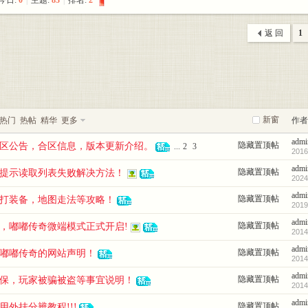
今日:
0
|
主题:
83
|
排名:
2
返 回
1
新窗
热门
热帖
精华
更多
作者
admi
隐藏置顶帖
区公告，合区信息，版本更新介绍。
...
2
3
2016
admi
隐藏置顶帖
提示读取列表失败解决方法！
2024
admi
隐藏置顶帖
打装备，地图走法等攻略！
2019
admi
隐藏置顶帖
，嘟嘟传奇微端模式正式开启!
2014
admi
隐藏置顶帖
嘟嘟传奇的网站声明！
2014
admi
隐藏置顶帖
保，玩家被骗被盗等事宜说明！
2014
admi
隐藏置顶帖
用外挂分辨教程!!!