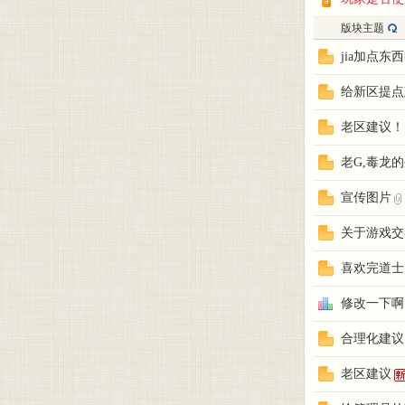
- 爱
版块主题
jia加点东
给新区提点
老区建议！
老G,毒龙
嘟嘟
宣传图片
关于游戏交
喜欢完道士
修改一下啊
合理化建议
·我
老区建议