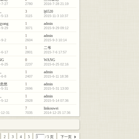
-7-27
2780
2016-7-28 21:19
。
3
lj6520
-5-13
3115
2015-11-3 10:37
gyang
1
admin
-9-29
3071
2015-9-29 09:12
1
admin
-9-2
2604
2015-9-3 10:14
1
二爷
-6-17
2801
2015-7-6 17:57
NG
0
WANG
-6-25
2237
2015-6-25 02:16
。
1
admin
-6-8
2407
2015-6-11 18:38
忽悠
1
admin
-5-31
2696
2015-5-31 13:00
。
1
admin
-5-12
2928
2015-5-14 07:36
7
linkouwei
-12-31
7035
2014-12-25 17:36
2
3
4
5
/ 5 页
下一页