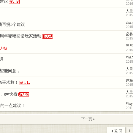
建议
2016
人皇
2015
zhan
我再提3个建议
2015
必将
0周年嘟嘟回馈玩家活动
2015
三爷
2015
WA
月
2015
人皇
望能同意，
2015
终极
急事求救！
2015
人皇
，gm快看
2015
Wxy
家的一点建议！
2011
下一页 »
返 回
1