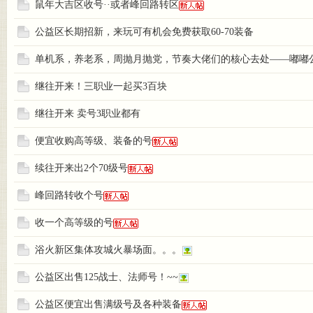
- 爱
鼠年大吉区收号··或者峰回路转区
公益区长期招新，来玩可有机会免费获取60-70装备
单机系，养老系，周抛月抛党，节奏大佬们的核心去处——嘟嘟
继往开来！三职业一起买3百块
继往开来 卖号3职业都有
嘟嘟
便宜收购高等级、装备的号
续往开来出2个70级号
峰回路转收个号
收一个高等级的号
浴火新区集体攻城火暴场面。。。
公益区出售125战士、法师号！~~
·我
公益区便宜出售满级号及各种装备