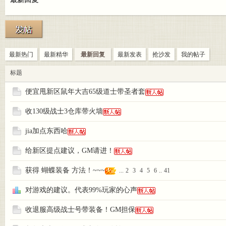
嘟嘟
»
›
最新热门
最新精华
最新回复
最新发表
抢沙发
我的帖子
标题
便宜甩新区鼠年大吉65级道士带圣者套
收130级战士3仓库带火墙
论坛
jia加点东西哈
给新区提点建议，GM请进！
获得 蝴蝶装备 方法！~~~
...
2
3
4
5
6
..
41
对游戏的建议。代表99%玩家的心声
收退服高级战士号带装备！GM担保