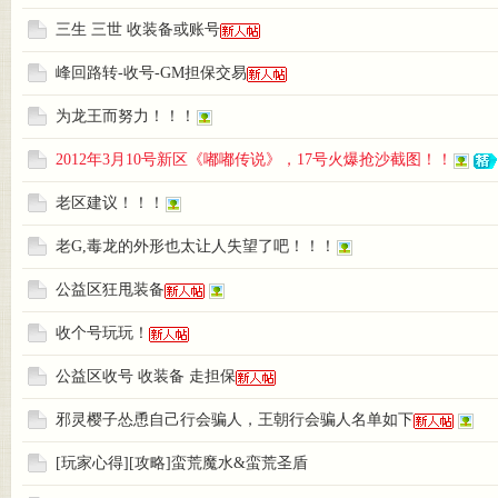
三生 三世 收装备或账号
峰回路转-收号-GM担保交易
为龙王而努力！！！
2012年3月10号新区《嘟嘟传说》，17号火爆抢沙截图！！
的嘟
老区建议！！！
老G,毒龙的外形也太让人失望了吧！！！
公益区狂甩装备
收个号玩玩！
公益区收号 收装备 走担保
嘟传
邪灵樱子怂恿自己行会骗人，王朝行会骗人名单如下
[玩家心得][攻略]蛮荒魔水&蛮荒圣盾