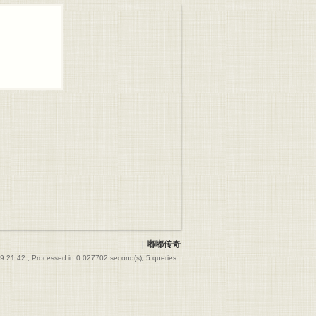
|
嘟嘟传奇
9 21:42
, Processed in 0.027702 second(s), 5 queries .