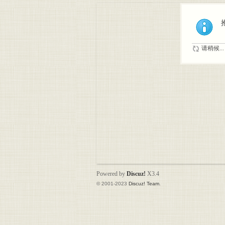
请稍候...
Powered by
Discuz!
X3.4
© 2001-2023
Discuz! Team
.