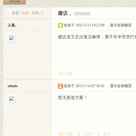
建议，
查看:
3120
|
回复:
3
[复制链接]
嘟嘟
»
›
›
›
人皇。
发表于 2015-5-13 14:25:09
|
显示全部楼层
建议龙王爪出复活麻痹，要不辛辛苦苦打
回复
论坛
admin
发表于 2015-5-14 07:36:42
|
显示全部楼层
暂无更改方案！
回复
支持
反对