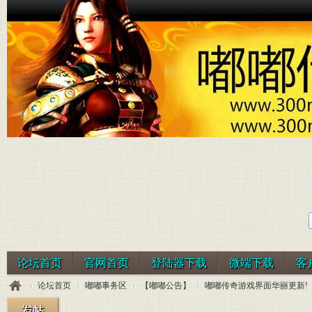
论坛首页
官网首页
登陆器下载
微端下载
客
论坛首页
嘟嘟事务区
【嘟嘟公告】
嘟嘟传奇游戏界面华丽更新!