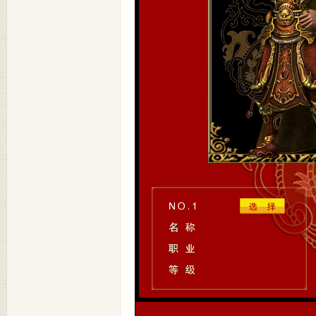
的嘟
嘟传