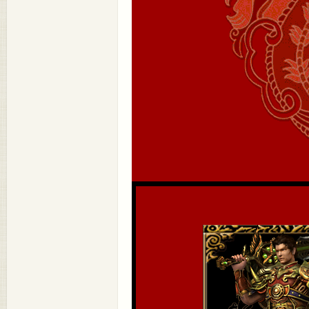
- 爱
嘟嘟
·我