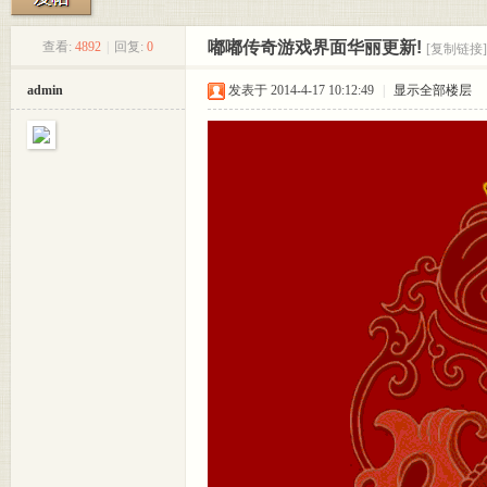
嘟嘟传奇游戏界面华丽更新!
查看:
4892
|
回复:
0
[复制链接]
嘟嘟
»
›
›
›
admin
发表于 2014-4-17 10:12:49
|
显示全部楼层
论坛